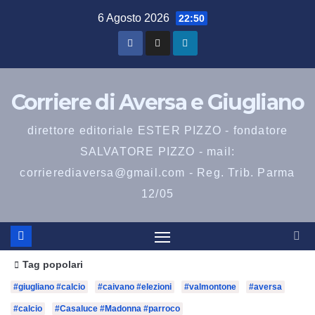
6 Agosto 2026
22:50
Corriere di Aversa e Giugliano
direttore editoriale ESTER PIZZO - fondatore
SALVATORE PIZZO - mail:
corrierediaversa@gmail.com - Reg. Trib. Parma
12/05
Tag popolari
#giugliano #calcio
#caivano #elezioni
#valmontone
#aversa
#calcio
#Casaluce #Madonna #parroco