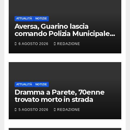
ATTUALITÀ
NOTIZIE
Aversa, Guarino lascia
comando Polizia Municipale:
arriva Nacar
6 AGOSTO 2026
REDAZIONE
ATTUALITÀ
NOTIZIE
Dramma a Parete, 70enne
trovato morto in strada
5 AGOSTO 2026
REDAZIONE