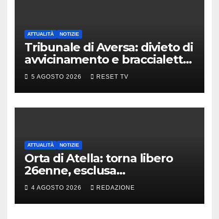
ATTUALITÀ
NOTIZIE
Tribunale di Aversa: divieto di
avvicinamento e braccialetto
per i genitori di Martina
5 AGOSTO 2026
RESET TV
Carbonaro
ATTUALITÀ
NOTIZIE
Orta di Atella: torna libero
26enne, esclusa
l’associazione per delinquere
4 AGOSTO 2026
REDAZIONE