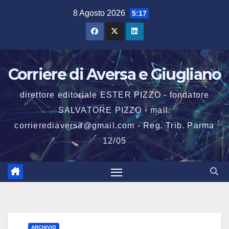
Salta
8 Agosto 2026
5:17
al
contenuto
Corriere di Aversa e Giugliano
direttore editoriale ESTER PIZZO - fondatore
SALVATORE PIZZO - mail:
corrierediaversa@gmail.com - Reg. Trib. Parma
12/05
ARCHIVIO