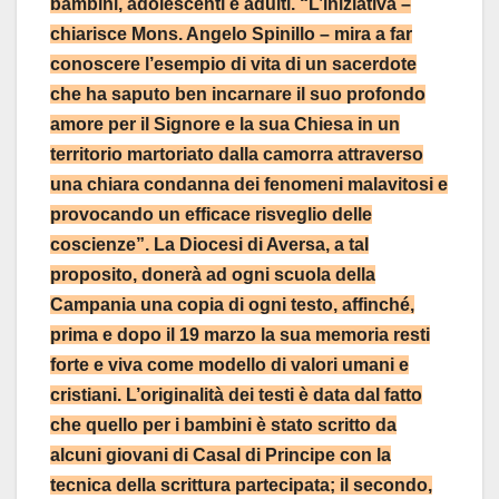
bambini, adolescenti e adulti. “L’iniziativa –
chiarisce Mons. Angelo Spinillo – mira a far
conoscere l’esempio di vita di un sacerdote
che ha saputo ben incarnare il suo profondo
amore per il Signore e la sua Chiesa in un
territorio martoriato dalla camorra attraverso
una chiara condanna dei fenomeni malavitosi e
provocando un efficace risveglio delle
coscienze”. La Diocesi di Aversa, a tal
proposito, donerà ad ogni scuola della
Campania una copia di ogni testo, affinché,
prima e dopo il 19 marzo la sua memoria resti
forte e viva come modello di valori umani e
cristiani. L’originalità dei testi è data dal fatto
che quello per i bambini è stato scritto da
alcuni giovani di Casal di Principe con la
tecnica della scrittura partecipata; il secondo,