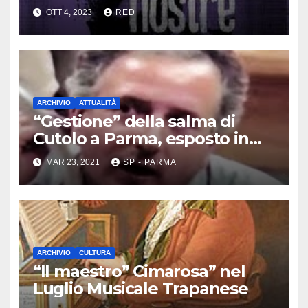
dei Casalesi
OTT 4, 2023
RED
ARCHIVIO
ATTUALITÀ
“Gestione” della salma di
Cutolo a Parma, esposto in
Procura
MAR 23, 2021
SP - PARMA
ARCHIVIO
CULTURA
“Il maestro” Cimarosa” nel
Luglio Musicale Trapanese