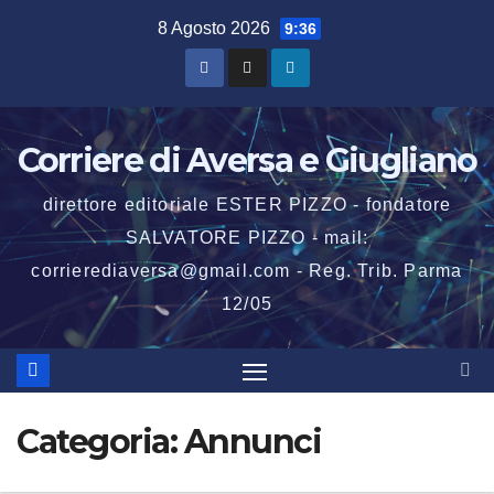
Salta
8 Agosto 2026
9:36
al
contenuto
Corriere di Aversa e Giugliano
direttore editoriale ESTER PIZZO - fondatore
SALVATORE PIZZO - mail:
corrierediaversa@gmail.com - Reg. Trib. Parma
12/05
Categoria:
Annunci