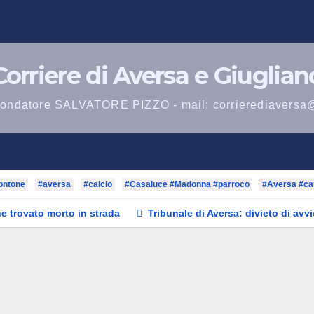
Corriere di Aversa e Giuglian
 fondatore SALVATORE PIZZO - mail: corrierediaversa
ontone
#aversa
#calcio
#Casaluce #Madonna #parroco
#Aversa #ca
e trovato morto in strada
Tribunale di Aversa: divieto di avv