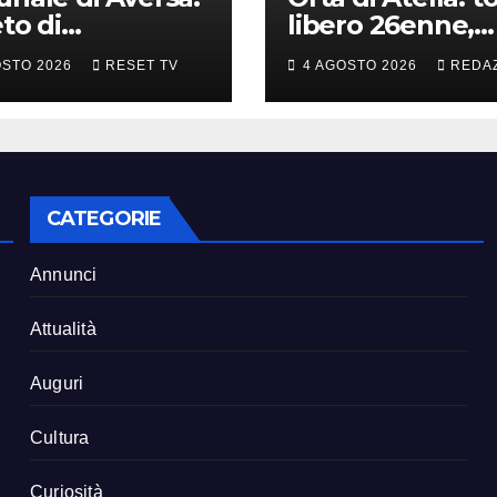
eto di
libero 26enne,
cinamento e
esclusa
OSTO 2026
RESET TV
4 AGOSTO 2026
REDA
cialetto per i
l’associazione p
tori di Martina
delinquere
bonaro
CATEGORIE
Annunci
Attualità
Auguri
Cultura
Curiosità