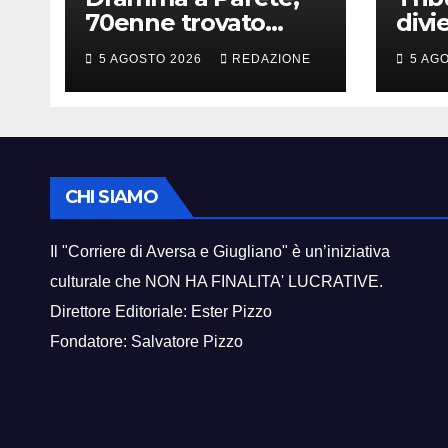
70enne trovato
divi
morto in strada
avvi
5 AGOSTO 2026
REDAZIONE
5 AG
brac
geni
Car
CHI SIAMO
Il "Corriere di Aversa e Giugliano" è un’iniziativa
culturale che NON HA FINALITA' LUCRATIVE.
Direttore Editoriale: Ester Pizzo
Fondatore: Salvatore Pizzo