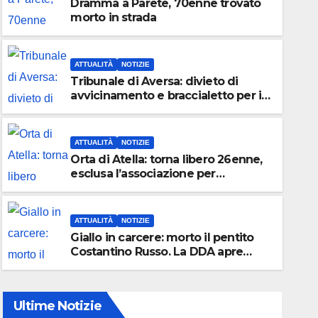
Dramma a Parete, 70enne trovato
morto in strada
ATTUALITÀ
NOTIZIE
Tribunale di Aversa: divieto di
avvicinamento e braccialetto per i
genitori di Martina Carbonaro
ATTUALITÀ
NOTIZIE
Orta di Atella: torna libero 26enne,
esclusa l’associazione per
delinquere
ATTUALITÀ
NOTIZIE
Giallo in carcere: morto il pentito
Costantino Russo. La DDA apre
un’inchiesta
Ultime Notizie