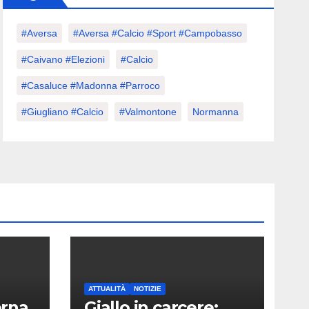
#aversa
#Aversa #calcio #sport #Campobasso
#caivano #elezioni
#calcio
#Casaluce #Madonna #parroco
#giugliano #calcio
#valmontone
Normanna
ATTUALITÀ
NOTIZIE
orna
Giallo in carcere: