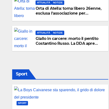
ATTUALITÀ
NOTIZIE
Orta di Atella: torna libero 26enne,
esclusa l’associazione per
delinquere
ATTUALITÀ
NOTIZIE
Giallo in carcere: morto il pentito
Costantino Russo. La DDA apre
un’inchiesta
Sport
SPORT