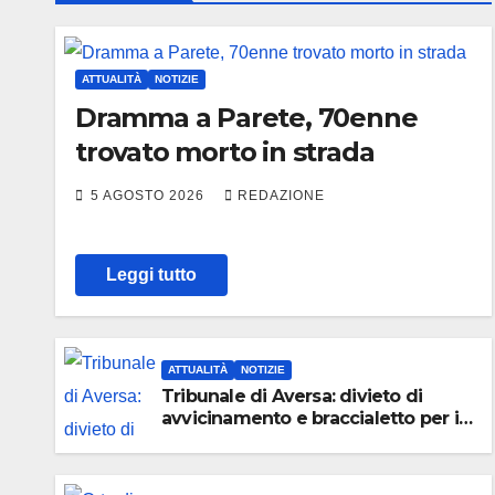
ATTUALITÀ
NOTIZIE
Dramma a Parete, 70enne
trovato morto in strada
5 AGOSTO 2026
REDAZIONE
Leggi tutto
ATTUALITÀ
NOTIZIE
Tribunale di Aversa: divieto di
avvicinamento e braccialetto per i
genitori di Martina Carbonaro