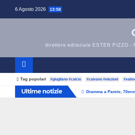
6 Agosto 2026
13:58
direttore editoriale ESTER PIZZO -
Tag popolari
#giugliano #calcio
#caivano #elezioni
#valm
Ultime notizie
Dramma a Parete, 70enn