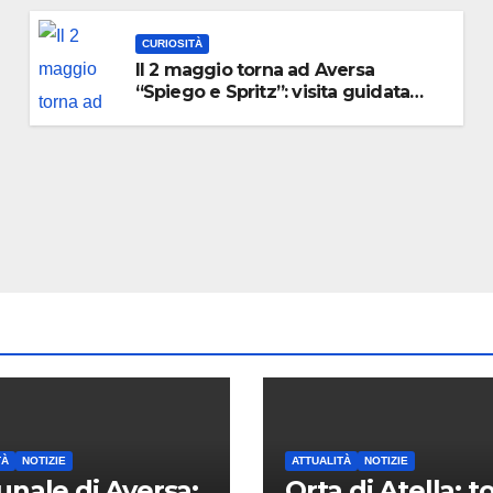
CURIOSITÀ
Il 2 maggio torna ad Aversa
“Spiego e Spritz”: visita guidata
con aperitivo
TÀ
NOTIZIE
ATTUALITÀ
NOTIZIE
unale di Aversa:
Orta di Atella: t