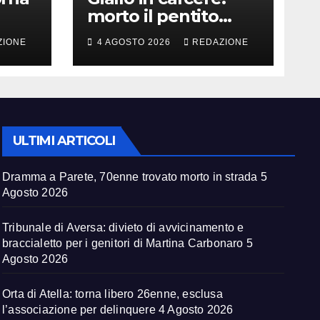
morto il pentito
Costantino Russo.
ZIONE
4 AGOSTO 2026
REDAZIONE
er
La DDA apre
un’inchiesta
ULTIMI ARTICOLI
Dramma a Parete, 70enne trovato morto in strada
5
Agosto 2026
Tribunale di Aversa: divieto di avvicinamento e
braccialetto per i genitori di Martina Carbonaro
5
Agosto 2026
Orta di Atella: torna libero 26enne, esclusa
l’associazione per delinquere
4 Agosto 2026