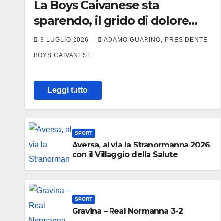
La Boys Caivanese sta
sparendo, il grido di dolore
del presidente
3 LUGLIO 2026
ADAMO GUARINO, PRESIDENTE
BOYS CAIVANESE
Leggi tutto
SPORT
Aversa, al via la Stranormanna 2026
con il Villaggio della Salute
SPORT
Gravina – Real Normanna 3-2