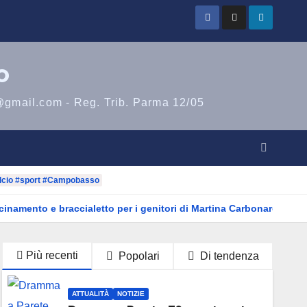
o
@gmail.com - Reg. Trib. Parma 12/05
lcio #sport #Campobasso
icinamento e braccialetto per i genitori di Martina Carbonaro
Più recenti
Popolari
Di tendenza
ATTUALITÀ
NOTIZIE