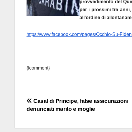
provvedimento del Ques
per i prossimi tre ann
all’ordine di allontanam
https://www.facebook.com/pages/Occhio-Su-Fid
{fcomment}
Navigazione
Casal di Principe, false assicurazioni
denunciati marito e moglie
articoli