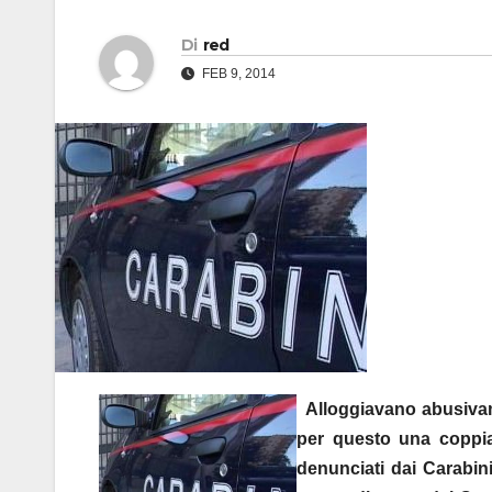
Di
red
FEB 9, 2014
Alloggiavano abusivam
per questo una coppia
denunciati dai Carabini