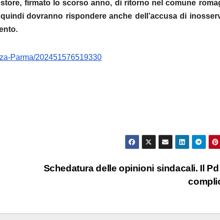
tore, firmato lo scorso anno, di ritorno nel comune roma
i, quindi dovranno rispondere anche dell’accusa di inosse
ento.
enza-Parma/202451576519330
Schedatura delle opinioni sindacali. Il Pd
compli