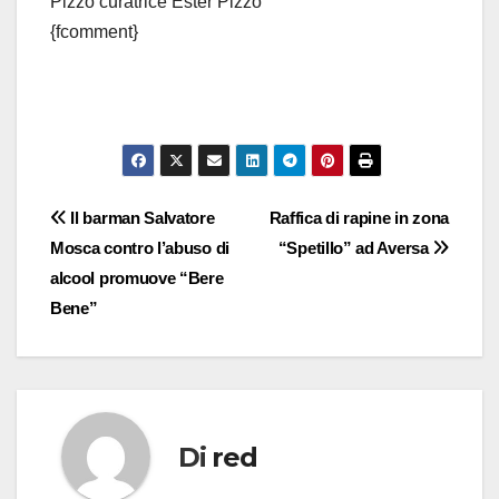
Pizzo curatrice Ester Pizzo
{fcomment}
Navigazione
Il barman Salvatore
Raffica di rapine in zona
Mosca contro l’abuso di
“Spetillo” ad Aversa
articoli
alcool promuove “Bere
Bene”
Di
red