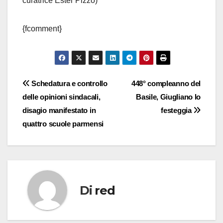
curatrice Ester Pizzo)
{fcomment}
Navigazione
Schedatura e controllo
448° compleanno del
delle opinioni sindacali,
Basile, Giugliano lo
articoli
disagio manifestato in
festeggia
quattro scuole parmensi
Di
red