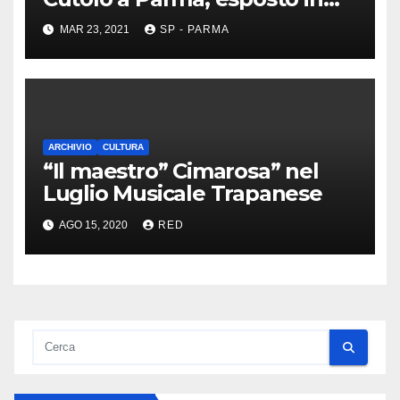
Procura
MAR 23, 2021
SP - PARMA
ARCHIVIO
CULTURA
“Il maestro” Cimarosa” nel
Luglio Musicale Trapanese
AGO 15, 2020
RED