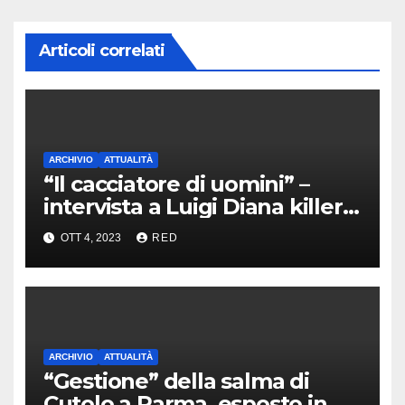
Articoli correlati
ARCHIVIO
ATTUALITÀ
“Il cacciatore di uomini” –
intervista a Luigi Diana killer
dei Casalesi
OTT 4, 2023
RED
ARCHIVIO
ATTUALITÀ
“Gestione” della salma di
Cutolo a Parma, esposto in