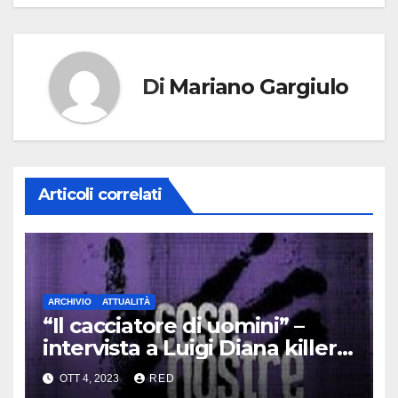
Di
Mariano Gargiulo
Articoli correlati
ARCHIVIO
ATTUALITÀ
“Il cacciatore di uomini” –
intervista a Luigi Diana killer
dei Casalesi
OTT 4, 2023
RED