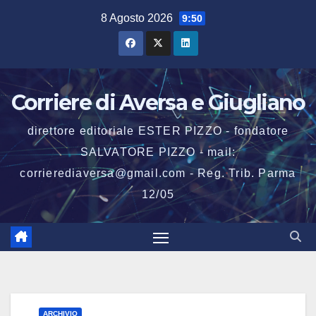
Salta
8 Agosto 2026
9:50
al
contenuto
Corriere di Aversa e Giugliano
direttore editoriale ESTER PIZZO - fondatore
SALVATORE PIZZO - mail:
corrierediaversa@gmail.com - Reg. Trib. Parma
12/05
ARCHIVIO