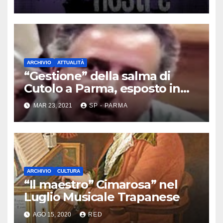
ARCHIVIO
ATTUALITÀ
“Gestione” della salma di
Cutolo a Parma, esposto in
Procura
MAR 23, 2021
SP - PARMA
ARCHIVIO
CULTURA
“Il maestro” Cimarosa” nel
Luglio Musicale Trapanese
AGO 15, 2020
RED