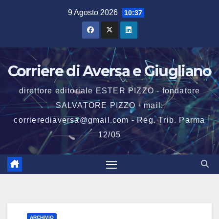
Salta
9 Agosto 2026
10:37
al
contenuto
Corriere di Aversa e Giugliano
direttore editoriale ESTER PIZZO - fondatore
SALVATORE PIZZO - mail:
corrierediaversa@gmail.com - Reg. Trib. Parma
12/05
ARCHIVIO