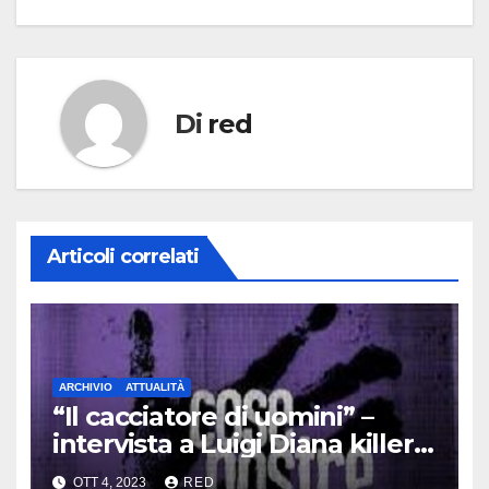
Di
red
Articoli correlati
ARCHIVIO
ATTUALITÀ
“Il cacciatore di uomini” –
intervista a Luigi Diana killer
dei Casalesi
OTT 4, 2023
RED