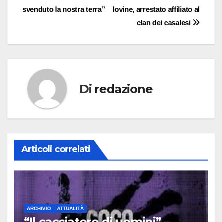
articoli
svenduto la nostra terra”
Iovine, arrestato affiliato al
clan dei casalesi
Di
redazione
Articoli correlati
ARCHIVIO
ATTUALITÀ
“Il cacciatore di uomini” –