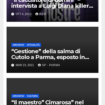
intervista a Luigi Diana killer
dei Casalesi
OTT 4, 2023
RED
ARCHIVIO
ATTUALITÀ
“Gestione” della salma di
Cutolo a Parma, esposto in
Procura
MAR 23, 2021
SP - PARMA
ARCHIVIO
CULTURA
“Il maestro” Cimarosa” nel