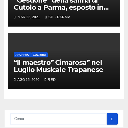
“Gestione” della salma di
Cutolo a Parma, esposto in
Procura
MAR 23, 2021
SP - PARMA
ARCHIVIO
CULTURA
“Il maestro” Cimarosa” nel
Luglio Musicale Trapanese
AGO 15, 2020
RED