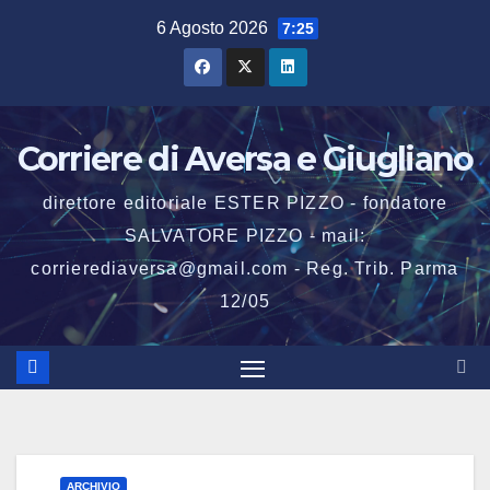
Salta
6 Agosto 2026
7:25
al
contenuto
Corriere di Aversa e Giugliano
direttore editoriale ESTER PIZZO - fondatore
SALVATORE PIZZO - mail:
corrierediaversa@gmail.com - Reg. Trib. Parma
12/05
ARCHIVIO