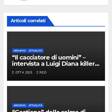
Articoli correlati
ARCHIVIO
ATTUALITÀ
“Il cacciatore di uomini” –
intervista a Luigi Diana killer
dei Casalesi
OTT 4, 2023
RED
ARCHIVIO
ATTUALITÀ