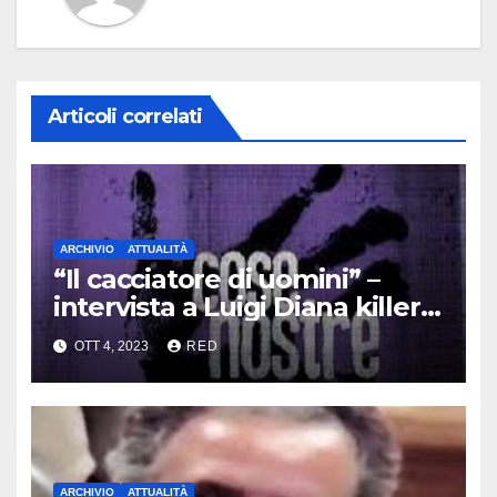
Articoli correlati
ARCHIVIO
ATTUALITÀ
“Il cacciatore di uomini” –
intervista a Luigi Diana killer
dei Casalesi
OTT 4, 2023
RED
ARCHIVIO
ATTUALITÀ