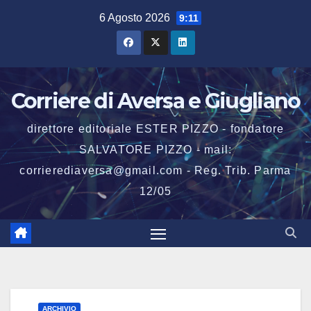
Salta
6 Agosto 2026
9:11
al
contenuto
Corriere di Aversa e Giugliano
direttore editoriale ESTER PIZZO - fondatore
SALVATORE PIZZO - mail:
corrierediaversa@gmail.com - Reg. Trib. Parma
12/05
ARCHIVIO