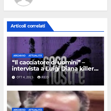
Articoli correlati
ARCHIVIO
ATTUALITÀ
“Il cacciatore di uomini” –
intervista a Luigi Diana killer
dei Casalesi
OTT 4, 2023
RED
ARCHIVIO
ATTUALITÀ