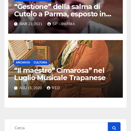
“Gestione” della salma di
Cutolo a Parma, esposto in
Procura
MAR 23, 2021
SP - PARMA
ARCHIVIO
CULTURA
“Il maestro” Cimarosa” nel
Luglio Musicale Trapanese
AGO 15, 2020
RED