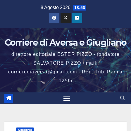
Salta
8 Agosto 2026
18:56
al
contenuto
Corriere di Aversa e Giugliano
direttore editoriale ESTER PIZZO - fondatore
SALVATORE PIZZO - mail:
corrierediaversa@gmail.com - Reg. Trib. Parma
12/05
ARCHIVIO