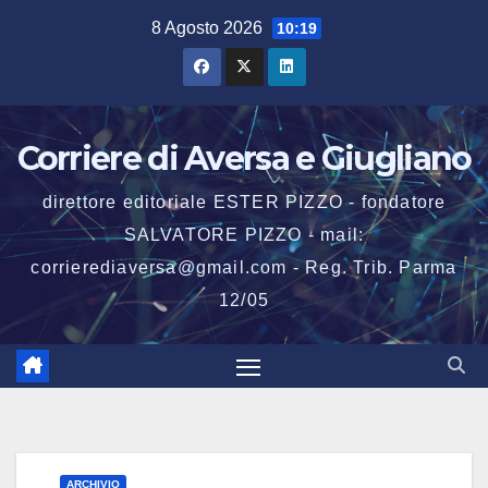
Salta
8 Agosto 2026
10:19
al
contenuto
Corriere di Aversa e Giugliano
direttore editoriale ESTER PIZZO - fondatore
SALVATORE PIZZO - mail:
corrierediaversa@gmail.com - Reg. Trib. Parma
12/05
ARCHIVIO