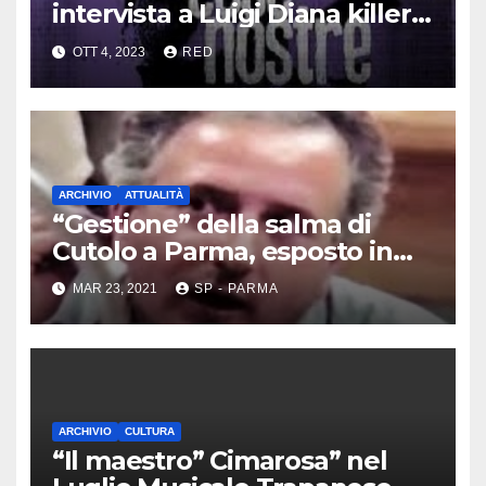
intervista a Luigi Diana killer
dei Casalesi
OTT 4, 2023
RED
ARCHIVIO
ATTUALITÀ
“Gestione” della salma di
Cutolo a Parma, esposto in
Procura
MAR 23, 2021
SP - PARMA
ARCHIVIO
CULTURA
“Il maestro” Cimarosa” nel