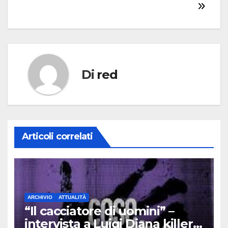
Di
red
Articoli correlati
ARCHIVIO
ATTUALITÀ
“Il cacciatore di uomini” –
intervista a Luigi Diana killer