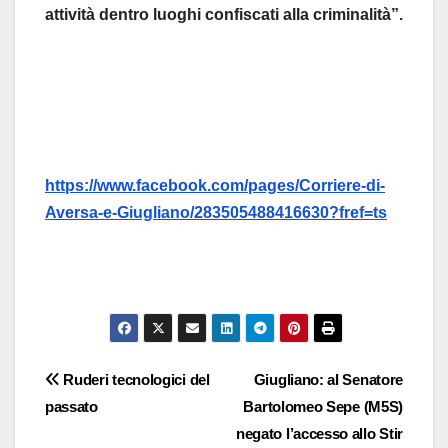
attività dentro luoghi confiscati alla criminalità”.
https://www.facebook.com/pages/Corriere-di-
Aversa-e-Giugliano/283505488416630?fref=ts
Navigazione
Ruderi tecnologici del
Giugliano: al Senatore
passato
Bartolomeo Sepe (M5S)
articoli
negato l’accesso allo Stir