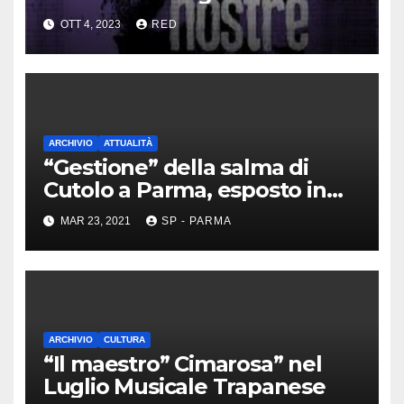
dei Casalesi
OTT 4, 2023
RED
ARCHIVIO
ATTUALITÀ
“Gestione” della salma di
Cutolo a Parma, esposto in
Procura
MAR 23, 2021
SP - PARMA
ARCHIVIO
CULTURA
“Il maestro” Cimarosa” nel
Luglio Musicale Trapanese