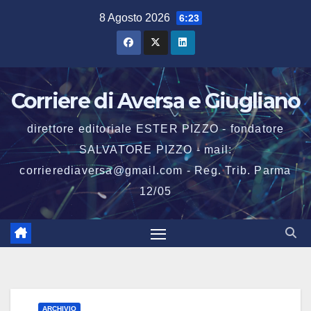
Salta
8 Agosto 2026
6:23
al
contenuto
Corriere di Aversa e Giugliano
direttore editoriale ESTER PIZZO - fondatore
SALVATORE PIZZO - mail:
corrierediaversa@gmail.com - Reg. Trib. Parma
12/05
ARCHIVIO