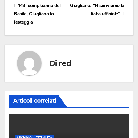
Navigazione
448° compleanno del
Giugliano: “Riscriviamo la
Basile, Giugliano lo
fiaba ufficiale”
articoli
festeggia
Di
red
Articoli correlati
ARCHIVIO
ATTUALITÀ