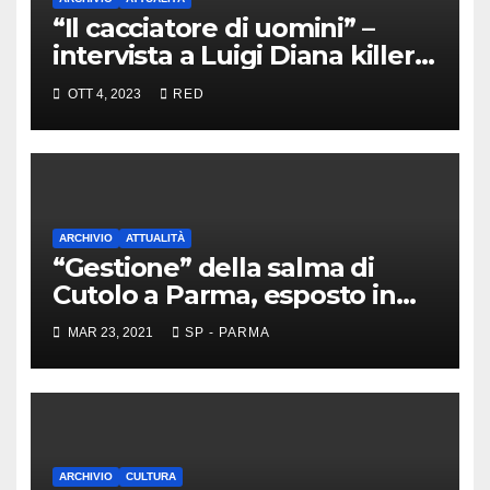
“Il cacciatore di uomini” –
intervista a Luigi Diana killer
dei Casalesi
OTT 4, 2023
RED
ARCHIVIO
ATTUALITÀ
“Gestione” della salma di
Cutolo a Parma, esposto in
Procura
MAR 23, 2021
SP - PARMA
ARCHIVIO
CULTURA