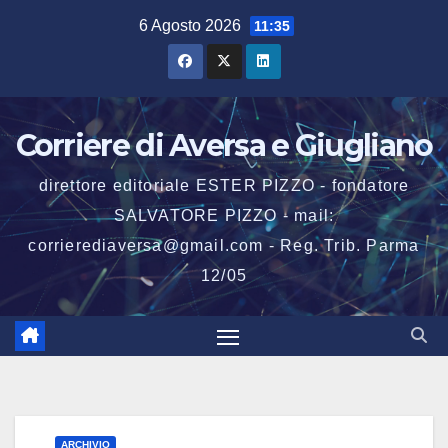
Salta
6 Agosto 2026
11:35
al
contenuto
Corriere di Aversa e Giugliano
direttore editoriale ESTER PIZZO - fondatore
SALVATORE PIZZO - mail:
corrierediaversa@gmail.com - Reg. Trib. Parma
12/05
ARCHIVIO