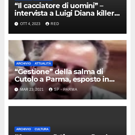
“Il cacciatore di uomini” –
intervista a Luigi Diana killer
dei Casalesi
OTT 4, 2023
RED
ARCHIVIO
ATTUALITÀ
“Gestione” della salma di
Cutolo a Parma, esposto in
Procura
MAR 23, 2021
SP - PARMA
ARCHIVIO
CULTURA