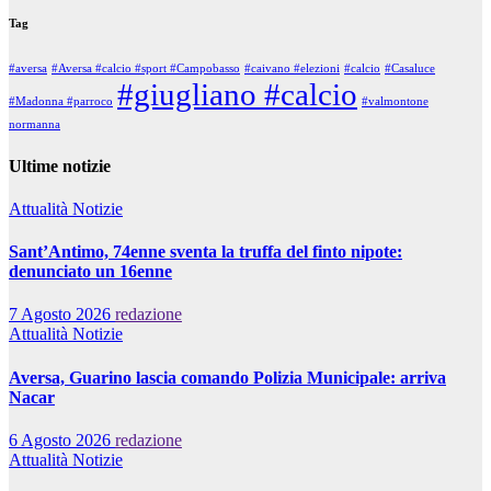
Tag
#aversa
#Aversa #calcio #sport #Campobasso
#caivano #elezioni
#calcio
#Casaluce
#giugliano #calcio
#Madonna #parroco
#valmontone
normanna
Ultime notizie
Attualità
Notizie
Sant’Antimo, 74enne sventa la truffa del finto nipote:
denunciato un 16enne
7 Agosto 2026
redazione
Attualità
Notizie
Aversa, Guarino lascia comando Polizia Municipale: arriva
Nacar
6 Agosto 2026
redazione
Attualità
Notizie