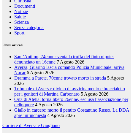
Curiosità
Documenti
Notizie
Salute
Scienza
Senza categoria
Sport
Ultimi articoli
Sant’Antimo, 74enne sventa la truffa del finto nipote:
denunciato un 16enne
7 Agosto 2026
Aversa, Guarino lascia comando Polizia Municipale: arriva
Nacar
6 Agosto 2026
Dramma a Parete, 70enne trovato morto in strada
5 Agosto
2026
Tribunale di Aversa: divieto di avvicinamento e braccialetto
per i genitori di Martina Carbonaro
5 Agosto 2026
Orta di Atella: torna libero 26enne, esclusa l’associazione per
delinquere
4 Agosto 2026
Giallo in carcere: morto il pentito Costantino Russo. La DDA
apre un’inchiesta
4 Agosto 2026
Corriere di Aversa e Giugliano