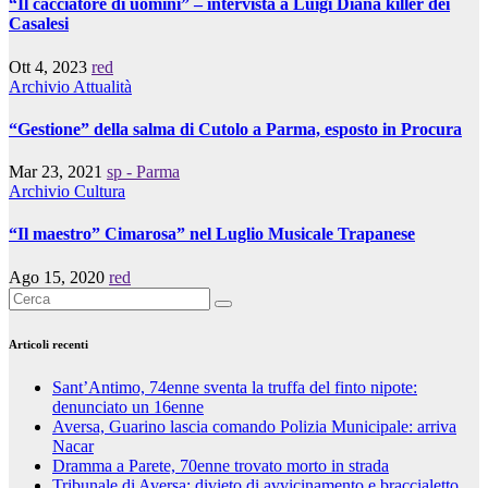
“Il cacciatore di uomini” – intervista a Luigi Diana killer dei
Casalesi
Ott 4, 2023
red
Archivio
Attualità
“Gestione” della salma di Cutolo a Parma, esposto in Procura
Mar 23, 2021
sp - Parma
Archivio
Cultura
“Il maestro” Cimarosa” nel Luglio Musicale Trapanese
Ago 15, 2020
red
Articoli recenti
Sant’Antimo, 74enne sventa la truffa del finto nipote:
denunciato un 16enne
Aversa, Guarino lascia comando Polizia Municipale: arriva
Nacar
Dramma a Parete, 70enne trovato morto in strada
Tribunale di Aversa: divieto di avvicinamento e braccialetto