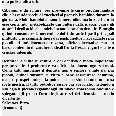
una pulizia ultra soft.
Cibi sani e da evitare: per prevenire le carie bisogna limitare
cibi e bevande ricchi di zuccheri al proprio bambino durante la
giornata. Molti bambini amano le merendine ma lo zucchero in
esse contenuto, metabolizzato dai batteri della placca, causa gli
attacchi degli acidi che indeboliscono lo smalto dentale. È meglio
quindi consumare le merendine dolci durante i pasti principali
piuttosto che assumerli fuori dai pasti. Inoltre incoraggiate i più
piccoli ad un’alimentazione sana, offrite alternative con un
basso contenuto di zucchero, ideali frutta fresca, yogurt e latte o
cracker integrali.
Dentista: la visita di controllo dal dentista è molto importante
per prevenire i problemi e va effettuata almeno ogni sei mesi.
Come tutti sappiamo il dentista non è sempre amato dai più
piccoli, quindi durante la visita è bene rassicurare bambino,
magari prospettandogli la poltrona dello studio come una una
sorte giostra. Il tutto potrebbe essere più agevolato, mettendo a
suo agio il piccolo regalandogli un nuovo spazzolino colorato e
spiegandogli prima l’uso degli attrezzi del dentista in modo
divertente.
Salvatore Pizzo
{fcomment}