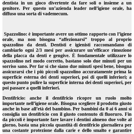
dentista in un gioco divertente da fare soli o insieme a un
genitore. Per questo un’azienda leader nell’igiene orale, ha
diffuso una sorta di vademecum.
Spazzolino: è importante avere un ottimo rapporto con l’igiene
orale, ma non bisogna “affezionarsi” troppo al proprio
spazzolino da denti. Dentisti e igienisti raccomandano di
cambiarlo ogni 2/3 mesi per assicurare un’efficace rimozione
della placca da denti e gengive. È fondamentale utilizzare lo
spazzolino nel modo corretto, bastano solo due minuti per un
sorriso sano. Per far sì che siano due minuti spesi bene, bisogna
assicurarsi che i più piccoli spazzolino accuratamente prima la
superficie esterna dei denti superiori, poi di quelli inferiori; a
questo punto pulire la superficie interna dei denti superiori, per
poi passare a quelli inferiori.
Dentifricio: anche il dentifricio ricopre un ruolo molto
importante nell’igiene orale. Bisogna scegliere il prodotto giusto
anche in base all’età del bambino. Per bambini da 0 ai 6 anni si
consiglia un dentifricio con il giusto contenuto di fluoruro. Fin
da piccoli è importante fare lavare i dentini almeno due volte al
giorno, basta una piccola quantità di dentifricio giornaliera per
una costante protezione dalla carie e dello smalto e garantire