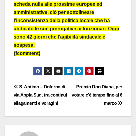
scheda nulla alle prossime europee ed
amministrative, ciò per sottolineare
l’inconsistenza della politica locale che ha
abdicato le sue prerogative ai funzionari. Oggi
sono 42 giorni che l’agibilità sindacale è
sospesa.
{fcomment}
Navigazione
S. Antimo – l’inferno di
Premio Don Diana, per
via Appia Sud, tra continui
votare c’è tempo fino al 6
articoli
allagamenti e voragini
marzo