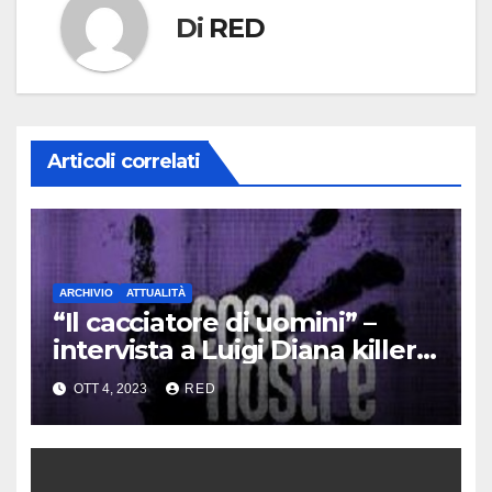
Di
RED
Articoli correlati
ARCHIVIO
ATTUALITÀ
“Il cacciatore di uomini” –
intervista a Luigi Diana killer
dei Casalesi
OTT 4, 2023
RED