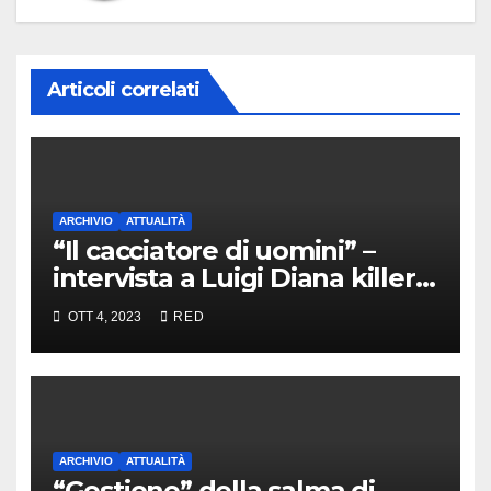
Articoli correlati
ARCHIVIO
ATTUALITÀ
“Il cacciatore di uomini” –
intervista a Luigi Diana killer
dei Casalesi
OTT 4, 2023
RED
ARCHIVIO
ATTUALITÀ
“Gestione” della salma di