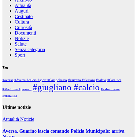
Attualità
Auguri
Cestinato
Cultura
Curiosità
Documenti
Notizie
Salute
Senza categoria
Sport
Tag
#aversa
#Aversa #calcio #sport #Campobasso
#caivano #elezioni
#calcio
#Casaluce
#giugliano #calcio
#Madonna #parroco
#valmontone
normanna
Ultime notizie
Attualità
Notizie
Aversa, Guarino lascia comando Polizia Municipale: arriva
Nacar