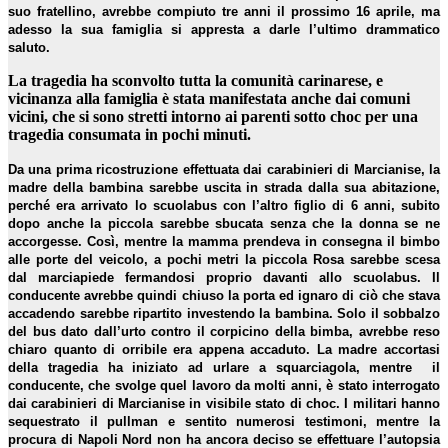
suo fratellino, avrebbe compiuto tre anni il prossimo 16 aprile, ma
adesso la sua famiglia si appresta a darle l’ultimo drammatico
saluto.
La tragedia ha sconvolto tutta la comunità carinarese, e
vicinanza alla famiglia è stata manifestata anche dai comuni
vicini, che si sono stretti intorno ai parenti sotto choc per una
tragedia consumata in pochi minuti.
Da una prima ricostruzione effettuata dai carabinieri di Marcianise, la
madre della bambina sarebbe uscita in strada dalla sua abitazione,
perché era arrivato lo scuolabus con l’altro figlio di 6 anni, subito
dopo anche la piccola sarebbe sbucata senza che la donna se ne
accorgesse. Così, mentre la mamma prendeva in consegna il bimbo
alle porte del veicolo, a pochi metri la piccola Rosa sarebbe scesa
dal marciapiede fermandosi proprio davanti allo scuolabus. Il
conducente avrebbe quindi chiuso la porta ed ignaro di ciò che stava
accadendo sarebbe ripartito investendo la bambina. Solo il sobbalzo
del bus dato dall’urto contro il corpicino della bimba, avrebbe reso
chiaro quanto di orribile era appena accaduto. La madre accortasi
della tragedia ha iniziato ad urlare a squarciagola, mentre il
conducente, che svolge quel lavoro da molti anni, è stato interrogato
dai carabinieri di Marcianise in visibile stato di choc. I militari hanno
sequestrato il pullman e sentito numerosi testimoni, mentre la
procura di Napoli Nord non ha ancora deciso se effettuare l’autopsia