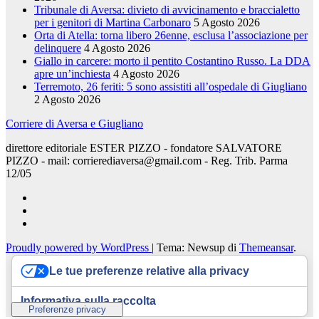
Tribunale di Aversa: divieto di avvicinamento e braccialetto
per i genitori di Martina Carbonaro
5 Agosto 2026
Orta di Atella: torna libero 26enne, esclusa l’associazione per
delinquere
4 Agosto 2026
Giallo in carcere: morto il pentito Costantino Russo. La DDA
apre un’inchiesta
4 Agosto 2026
Terremoto, 26 feriti: 5 sono assistiti all’ospedale di Giugliano
2 Agosto 2026
Corriere di Aversa e Giugliano
direttore editoriale ESTER PIZZO - fondatore SALVATORE
PIZZO - mail: corrierediaversa@gmail.com - Reg. Trib. Parma
12/05
Proudly powered by WordPress
|
Tema: Newsup di
Themeansar
.
Le tue preferenze relative alla privacy
Home
Chi siamo – corrierediaversa@gmail.com
Cookie Policy
Informativa sulla raccolta
Privacy Policy