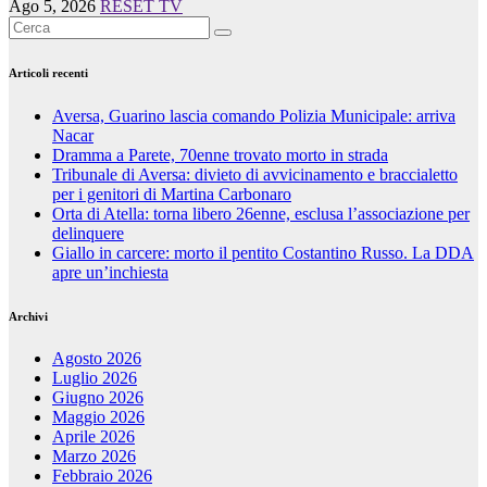
Ago 5, 2026
RESET TV
Articoli recenti
Aversa, Guarino lascia comando Polizia Municipale: arriva
Nacar
Dramma a Parete, 70enne trovato morto in strada
Tribunale di Aversa: divieto di avvicinamento e braccialetto
per i genitori di Martina Carbonaro
Orta di Atella: torna libero 26enne, esclusa l’associazione per
delinquere
Giallo in carcere: morto il pentito Costantino Russo. La DDA
apre un’inchiesta
Archivi
Agosto 2026
Luglio 2026
Giugno 2026
Maggio 2026
Aprile 2026
Marzo 2026
Febbraio 2026