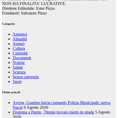
NON HA FINALITA' LUCRATIVE.
Direttore Editoriale: Ester Pizzo
Fondatore: Salvatore Pizzo
Categorie
Annunci
Attualità
Auguri
Cultura
Curiosità
Documenti
Notizie
Salute
Scienza
Senza categoria
Sport
Ultimi articoli
Aversa, Guarino lascia comando Polizia Municipale: arriva
Nacar
6 Agosto 2026
Dramma a Parete, 70enne trovato morto in strada
5 Agosto
2026