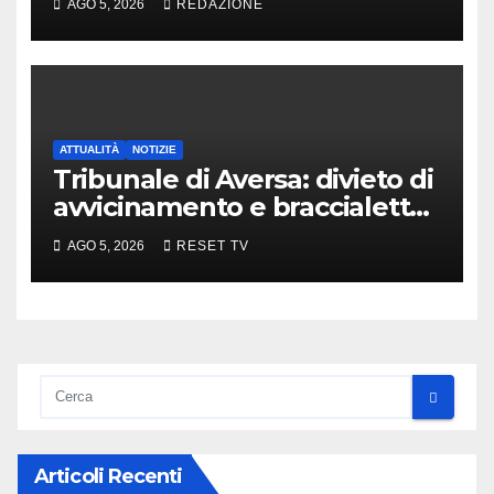
AGO 5, 2026
REDAZIONE
ATTUALITÀ
NOTIZIE
Tribunale di Aversa: divieto di
avvicinamento e braccialetto
per i genitori di Martina
AGO 5, 2026
RESET TV
Carbonaro
Articoli Recenti