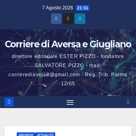
Salta
7 Agosto 2026
21:31
al
contenuto
Corriere di Aversa e Giugliano
direttore editoriale ESTER PIZZO - fondatore
SALVATORE PIZZO - mail:
corrierediaversa@gmail.com - Reg. Trib. Parma
12/05
ARCHIVIO
ATTUALITÀ