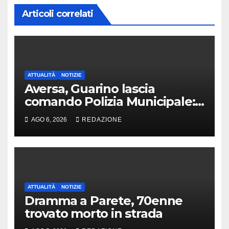
Articoli correlati
ATTUALITÀ
NOTIZIE
Aversa, Guarino lascia
comando Polizia Municipale:
arriva Nacar
AGO 6, 2026
REDAZIONE
ATTUALITÀ
NOTIZIE
Dramma a Parete, 70enne
trovato morto in strada