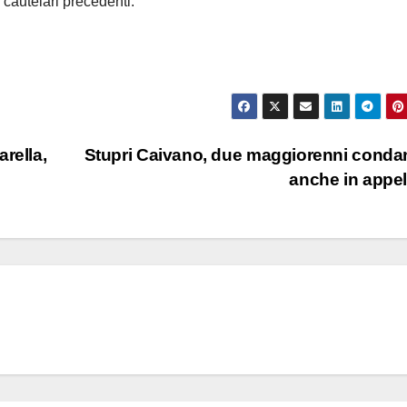
cautelari precedenti.
rella,
Stupri Caivano, due maggiorenni conda
anche in appe