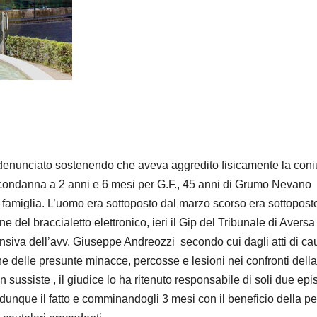
o denunciato sostenendo che aveva aggredito fisicamente la con
la condanna a 2 anni e 6 mesi per G.F., 45 anni di Grumo Nevano
n famiglia. L’uomo era sottoposto dal marzo scorso era sottopost
 del braccialetto elettronico, ieri il Gip del Tribunale di Aversa
fensiva dell’avv. Giuseppe Andreozzi secondo cui dagli atti di c
ne delle presunte minacce, percosse e lesioni nei confronti della
 sussiste , il giudice lo ha ritenuto responsabile di soli due epi
 dunque il fatto e comminandogli 3 mesi con il beneficio della p