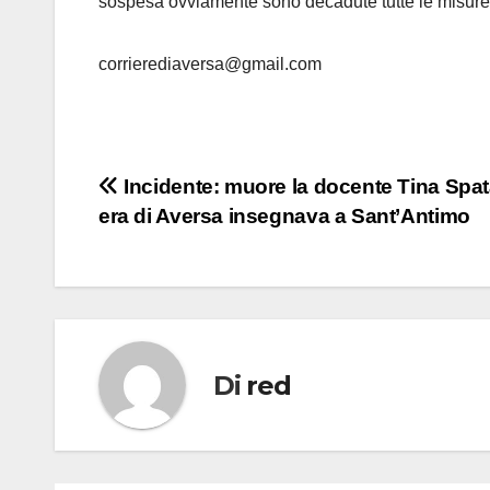
sospesa ovviamente sono decadute tutte le misure 
corrierediaversa@gmail.com
Navigazione
Incidente: muore la docente Tina Spata
era di Aversa insegnava a Sant’Antimo
articoli
Di
red