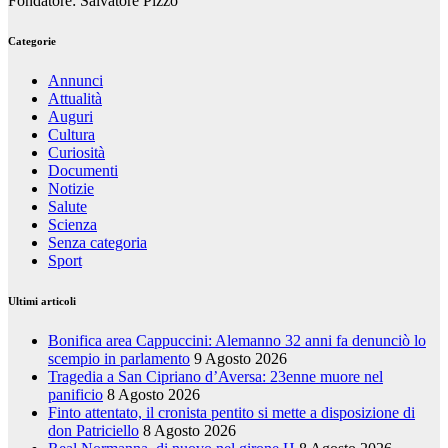
Fondatore: Salvatore Pizzo
Categorie
Annunci
Attualità
Auguri
Cultura
Curiosità
Documenti
Notizie
Salute
Scienza
Senza categoria
Sport
Ultimi articoli
Bonifica area Cappuccini: Alemanno 32 anni fa denunciò lo
scempio in parlamento
9 Agosto 2026
Tragedia a San Cipriano d’Aversa: 23enne muore nel
panificio
8 Agosto 2026
Finto attentato, il cronista pentito si mette a disposizione di
don Patriciello
8 Agosto 2026