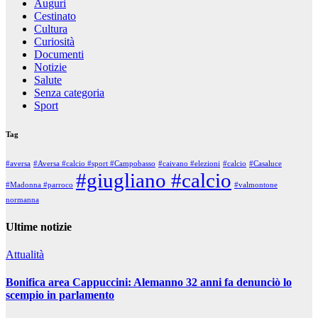
Auguri
Cestinato
Cultura
Curiosità
Documenti
Notizie
Salute
Senza categoria
Sport
Tag
#aversa
#Aversa #calcio #sport #Campobasso
#caivano #elezioni
#calcio
#Casaluce
#giugliano #calcio
#Madonna #parroco
#valmontone
normanna
Ultime notizie
Attualità
Bonifica area Cappuccini: Alemanno 32 anni fa denunciò lo
scempio in parlamento