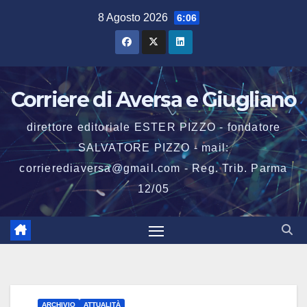
Salta
8 Agosto 2026
6:06
al
contenuto
Corriere di Aversa e Giugliano
direttore editoriale ESTER PIZZO - fondatore
SALVATORE PIZZO - mail:
corrierediaversa@gmail.com - Reg. Trib. Parma
12/05
ARCHIVIO
ATTUALITÀ