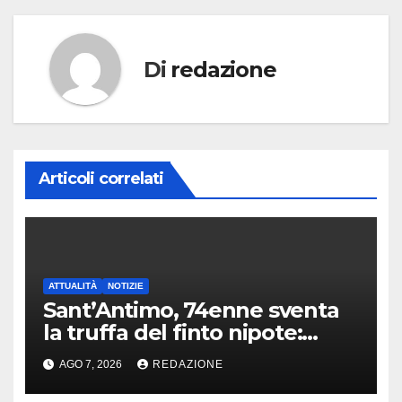
Di
redazione
Articoli correlati
ATTUALITÀ
NOTIZIE
Sant’Antimo, 74enne sventa
la truffa del finto nipote:
denunciato un 16enne
AGO 7, 2026
REDAZIONE