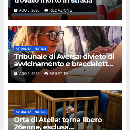
trovato morto in strada
AGO 5, 2026
REDAZIONE
ATTUALITÀ
NOTIZIE
Tribunale di Aversa: divieto di
avvicinamento e braccialetto
per i genitori di Martina
AGO 5, 2026
RESET TV
Carbonaro
ATTUALITÀ
NOTIZIE
Orta di Atella: torna libero
26enne, esclusa