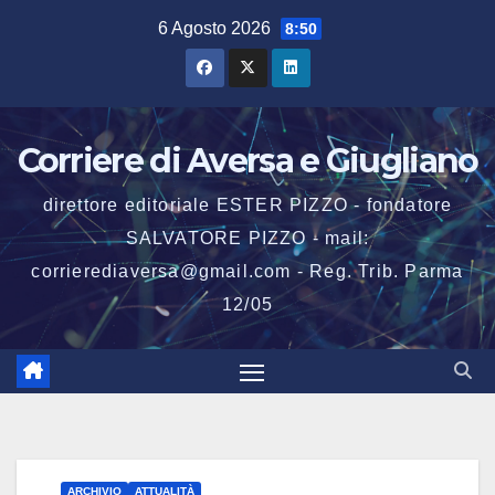
Salta
6 Agosto 2026
8:50
al
contenuto
Corriere di Aversa e Giugliano
direttore editoriale ESTER PIZZO - fondatore
SALVATORE PIZZO - mail:
corrierediaversa@gmail.com - Reg. Trib. Parma
12/05
ARCHIVIO
ATTUALITÀ