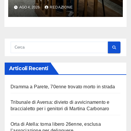
l’associazione per delinquere
AGO 4, 2026
REDAZIONE
Articoli Recenti
Dramma a Parete, 70enne trovato morto in strada
Tribunale di Aversa: divieto di avvicinamento e
braccialetto per i genitori di Martina Carbonaro
Orta di Atella: torna libero 26enne, esclusa
l’associazione per delinquere