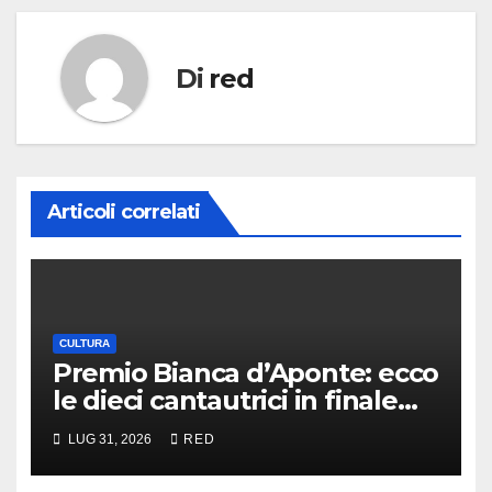
Di
red
Articoli correlati
CULTURA
Premio Bianca d’Aponte: ecco
le dieci cantautrici in finale
quest’anno
LUG 31, 2026
RED