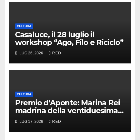
CULTURA
Casaluce, il 28 luglio il
workshop “Ago, Filo e Riciclo”
LUG 26, 2026
RED
CULTURA
Premio d’Aponte: Marina Rei
madrina della ventiduesima
edizione
LUG 17, 2026
RED