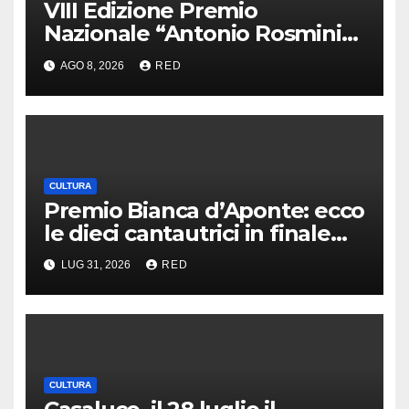
VIII Edizione Premio
Nazionale “Antonio Rosmini”,
conclusa presentazione
AGO 8, 2026
RED
opere
CULTURA
Premio Bianca d’Aponte: ecco
le dieci cantautrici in finale
quest’anno
LUG 31, 2026
RED
CULTURA