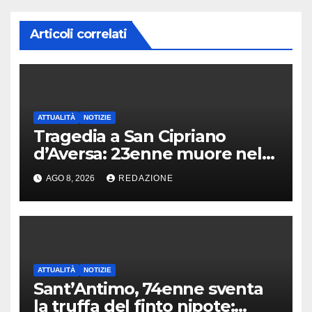
Articoli correlati
ATTUALITÀ
NOTIZIE
Tragedia a San Cipriano
d’Aversa: 23enne muore nel
panificio
AGO 8, 2026
REDAZIONE
ATTUALITÀ
NOTIZIE
Sant’Antimo, 74enne sventa
la truffa del finto nipote: