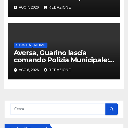
denunciato un 16enne
AGO 7, 2026
REDAZIONE
ATTUALITÀ
NOTIZIE
Aversa, Guarino lascia
comando Polizia Municipale:
arriva Nacar
AGO 6, 2026
REDAZIONE