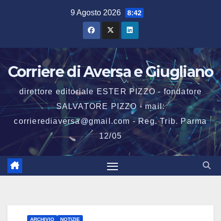
Salta
9 Agosto 2026
8:42
al
contenuto
Corriere di Aversa e Giugliano
direttore editoriale ESTER PIZZO - fondatore
SALVATORE PIZZO - mail:
corrierediaversa@gmail.com - Reg. Trib. Parma
12/05
ARCHIVIO
NOTIZIE