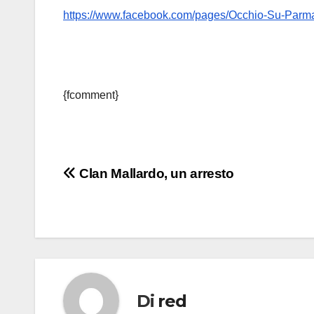
https://www.facebook.com/pages/Occhio-Su-Par
{fcomment}
Navigazione
Clan Mallardo, un arresto
articoli
Di
red