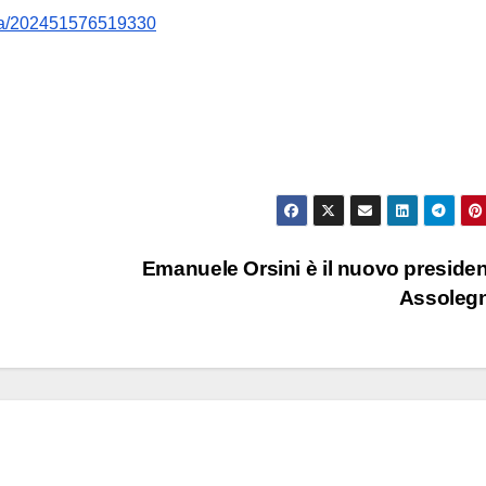
ma/202451576519330
Emanuele Orsini è il nuovo presiden
Assoleg