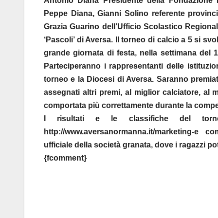
Antonio Diana Presidente della Fondazione 
Peppe Diana, Gianni Solino referente provinc
Grazia Guarino dell’Ufficio Scolastico Regional
‘Pascoli’ di Aversa. Il torneo di calcio a 5 si s
grande giornata di festa, nella settimana del
Parteciperanno i rappresentanti delle istituzio
torneo e la Diocesi di Aversa. Saranno premiat
assegnati altri premi, al miglior calciatore, al 
comportata più correttamente durante la compe
I risultati e le classifiche del torne
http://www.aversanormanna.it/marketing-e 
ufficiale della società granata, dove i ragazzi p
{fcomment}