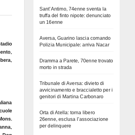
Sant’Antimo, 74enne sventa la
truffa del finto nipote: denunciato
un 16enne
Aversa, Guarino lascia comando
stadio
Polizia Municipale: arriva Nacar
ento,
bera,
Dramma a Parete, 70enne trovato
morto in strada
Tribunale di Aversa: divieto di
avvicinamento e braccialetto per i
genitori di Martina Carbonaro
aliana
Scuole
Orta di Atella: torna libero
Mons.
26enne, esclusa l’associazione
per delinquere
manna,