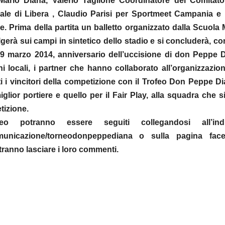
Mario Diana, Valerio Taglione Coordinatore del Comitat
iale di Libera , Claudio Parisi per Sportmeet Campania e 
e. Prima della partita un balletto organizzato dalla Scuola
volgerà sui campi in sintetico dello stadio e si concluderà, c
 19 marzo 2014, anniversario dell’uccisione di don Peppe 
ni locali, i partner che hanno collaborato all’organizzazio
i i vincitori della competizione con il Trofeo Don Peppe D
miglior portiere e quello per il Fair Play, alla squadra che s
tizione.
o potranno essere seguiti collegandosi all’indi
comunicazione/torneodonpeppediana o sulla pagina fac
otranno lasciare i loro commenti.