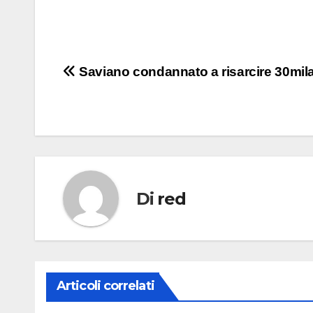
Navigazione
Saviano condannato a risarcire 30mil
articoli
Di
red
Articoli correlati