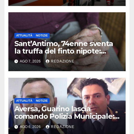
ATTUALITÀ
NOTIZIE
Sant’Antimo, 74enne sventa
la truffa del finto nipote:
denunciato un 16enne
AGO 7, 2026
REDAZIONE
ATTUALITÀ
NOTIZIE
Aversa, Guarino lascia
comando Polizia Municipale:
arriva Nacar
AGO 6, 2026
REDAZIONE