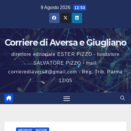
Salta
9 Agosto 2026
12:53
al
contenuto
Corriere di Aversa e Giugliano
direttore editoriale ESTER PIZZO - fondatore
SALVATORE PIZZO - mail:
corrierediaversa@gmail.com - Reg. Trib. Parma
12/05
ARCHIVIO
NOTIZIE