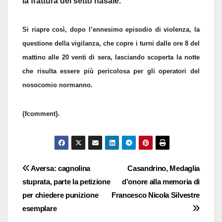
la frattura del setto nasale.
Si riapre così, dopo l’ennesimo episodio di violenza, la
questione della vigilanza, che copre i turni dalle ore 8 del
mattino alle 20 venti di sera, lasciando scoperta la notte
che risulta essere più pericolosa per gli operatori del
nosocomio normanno.
{fcomment}.
Navigazione
Aversa: cagnolina
Casandrino, Medaglia
stuprata, parte la petizione
d’onore alla memoria di
articoli
per chiedere punizione
Francesco Nicola Silvestre
esemplare