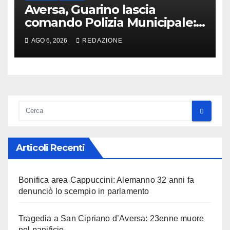
Aversa, Guarino lascia
comando Polizia Municipale:
arriva Nacar
AGO 6, 2026
REDAZIONE
Articoli Recenti
Bonifica area Cappuccini: Alemanno 32 anni fa
denunciò lo scempio in parlamento
Tragedia a San Cipriano d’Aversa: 23enne muore
nel panificio