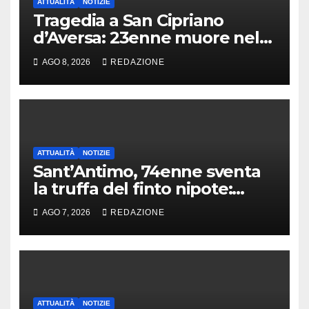
ATTUALITÀ
NOTIZIE
Tragedia a San Cipriano
d’Aversa: 23enne muore nel
panificio
AGO 8, 2026
REDAZIONE
ATTUALITÀ
NOTIZIE
Sant’Antimo, 74enne sventa
la truffa del finto nipote:
denunciato un 16enne
AGO 7, 2026
REDAZIONE
ATTUALITÀ
NOTIZIE