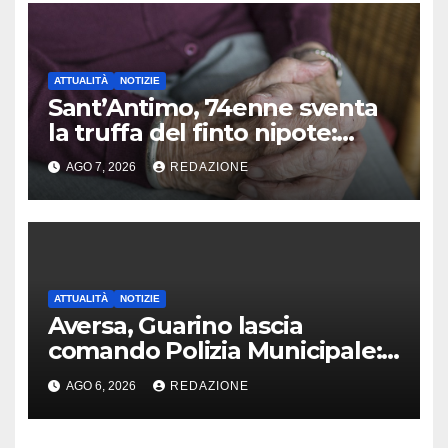
ATTUALITÀ
NOTIZIE
Sant’Antimo, 74enne sventa
la truffa del finto nipote:
denunciato un 16enne
AGO 7, 2026
REDAZIONE
ATTUALITÀ
NOTIZIE
Aversa, Guarino lascia
comando Polizia Municipale:
arriva Nacar
AGO 6, 2026
REDAZIONE