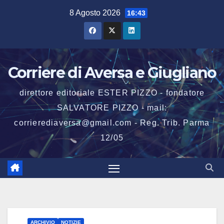
Salta
8 Agosto 2026
16:43
al
contenuto
Corriere di Aversa e Giugliano
direttore editoriale ESTER PIZZO - fondatore
SALVATORE PIZZO - mail:
corrierediaversa@gmail.com - Reg. Trib. Parma
12/05
ARCHIVIO
NOTIZIE