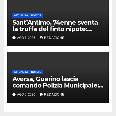
ATTUALITÀ
NOTIZIE
Sant’Antimo, 74enne sventa
la truffa del finto nipote:
denunciato un 16enne
AGO 7, 2026
REDAZIONE
ATTUALITÀ
NOTIZIE
Aversa, Guarino lascia
comando Polizia Municipale:
arriva Nacar
AGO 6, 2026
REDAZIONE