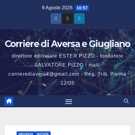
Salta
9 Agosto 2026
10:57
al
contenuto
Corriere di Aversa e Giugliano
direttore editoriale ESTER PIZZO - fondatore
SALVATORE PIZZO - mail:
corrierediaversa@gmail.com - Reg. Trib. Parma
12/05
ARCHIVIO
NOTIZIE