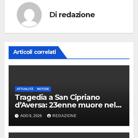
Di
redazione
Articoli correlati
ATTUALITÀ
NOTIZIE
Tragedia a San Cipriano
d’Aversa: 23enne muore nel
panificio
AGO 8, 2026
REDAZIONE