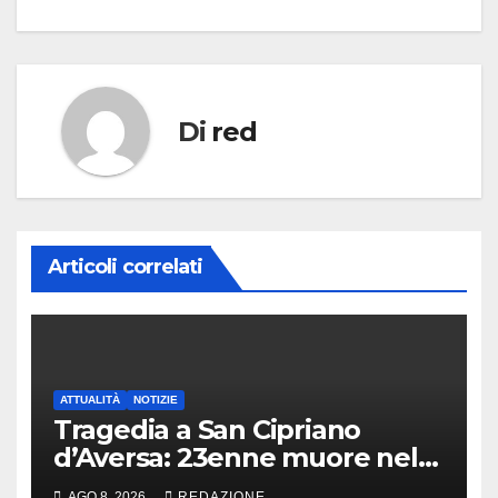
Di
red
Articoli correlati
ATTUALITÀ
NOTIZIE
Tragedia a San Cipriano
d’Aversa: 23enne muore nel
panificio
AGO 8, 2026
REDAZIONE