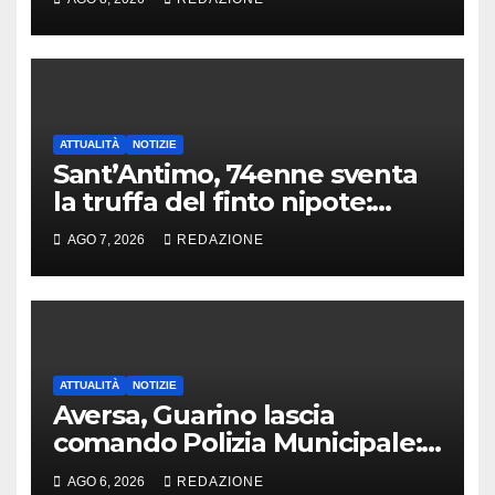
ATTUALITÀ
NOTIZIE
Sant’Antimo, 74enne sventa
la truffa del finto nipote:
denunciato un 16enne
AGO 7, 2026
REDAZIONE
ATTUALITÀ
NOTIZIE
Aversa, Guarino lascia
comando Polizia Municipale:
arriva Nacar
AGO 6, 2026
REDAZIONE