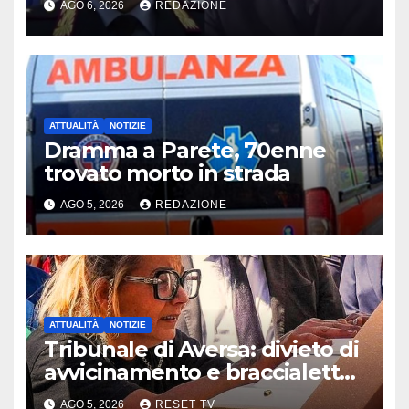
AGO 6, 2026
REDAZIONE
ATTUALITÀ
NOTIZIE
Dramma a Parete, 70enne
trovato morto in strada
AGO 5, 2026
REDAZIONE
ATTUALITÀ
NOTIZIE
Tribunale di Aversa: divieto di
avvicinamento e braccialetto
per i genitori di Martina
AGO 5, 2026
RESET TV