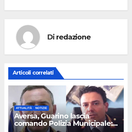
Di
redazione
Articoli correlati
ATTUALITÀ
NOTIZIE
Aversa, Guarino lascia
comando Polizia Municipale:
arriva Nacar