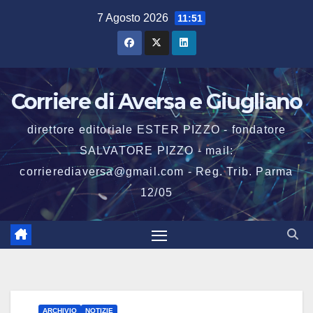
Salta
7 Agosto 2026
11:51
al
contenuto
Corriere di Aversa e Giugliano
direttore editoriale ESTER PIZZO - fondatore
SALVATORE PIZZO - mail:
corrierediaversa@gmail.com - Reg. Trib. Parma
12/05
ARCHIVIO
NOTIZIE