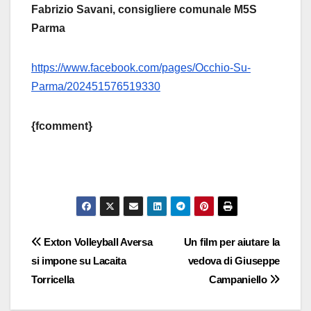
Fabrizio Savani, consigliere comunale M5S
Parma
https://www.facebook.com/pages/Occhio-Su-
Parma/202451576519330
{fcomment}
Navigazione
Exton Volleyball Aversa
Un film per aiutare la
si impone su Lacaita
vedova di Giuseppe
articoli
Torricella
Campaniello