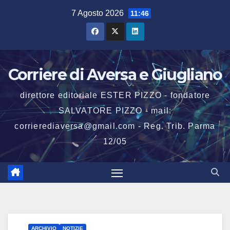
Salta
7 Agosto 2026
11:46
al
contenuto
Corriere di Aversa e Giugliano
direttore editoriale ESTER PIZZO - fondatore
SALVATORE PIZZO - mail:
corrierediaversa@gmail.com - Reg. Trib. Parma
12/05
ARCHIVIO
NOTIZIE