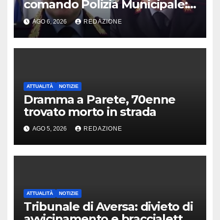
comando Polizia Municipale:
arriva Nacar
AGO 6, 2026
REDAZIONE
ATTUALITÀ
NOTIZIE
Dramma a Parete, 70enne
trovato morto in strada
AGO 5, 2026
REDAZIONE
ATTUALITÀ
NOTIZIE
Tribunale di Aversa: divieto di
avvicinamento e braccialetto