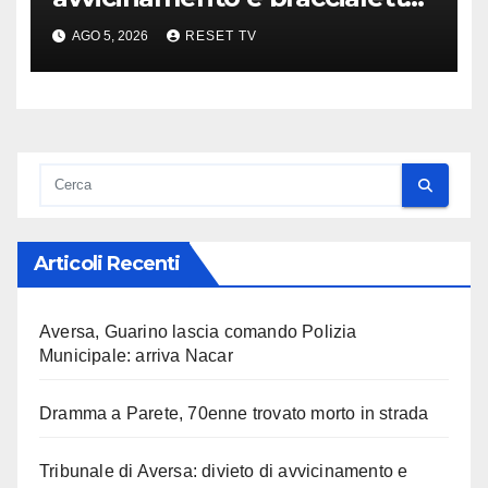
per i genitori di Martina
AGO 5, 2026
RESET TV
Carbonaro
Articoli Recenti
Aversa, Guarino lascia comando Polizia
Municipale: arriva Nacar
Dramma a Parete, 70enne trovato morto in strada
Tribunale di Aversa: divieto di avvicinamento e