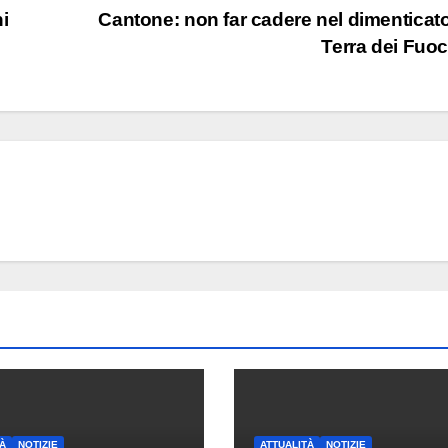
ni
Cantone: non far cadere nel dimenticato
Terra dei Fuo
À
NOTIZIE
ATTUALITÀ
NOTIZIE