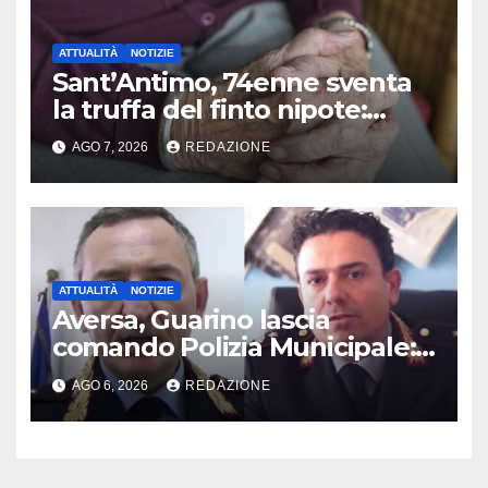
ATTUALITÀ
NOTIZIE
Sant’Antimo, 74enne sventa
la truffa del finto nipote:
denunciato un 16enne
AGO 7, 2026
REDAZIONE
ATTUALITÀ
NOTIZIE
Aversa, Guarino lascia
comando Polizia Municipale:
arriva Nacar
AGO 6, 2026
REDAZIONE