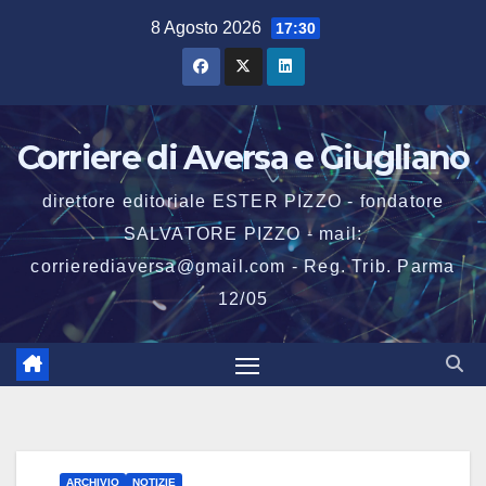
Salta
8 Agosto 2026
17:30
al
contenuto
Corriere di Aversa e Giugliano
direttore editoriale ESTER PIZZO - fondatore
SALVATORE PIZZO - mail:
corrierediaversa@gmail.com - Reg. Trib. Parma
12/05
ARCHIVIO
NOTIZIE