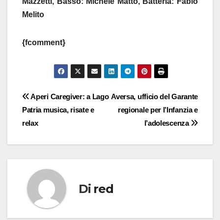
Mazzetti, Basso: Michele Matto, Batteria: Fabio
Melito
{fcomment}
Navigazione
Aperi Caregiver: a Lago
Aversa, ufficio del Garante
Patria musica, risate e
regionale per l’Infanzia e
articoli
relax
l’adolescenza
Di
red