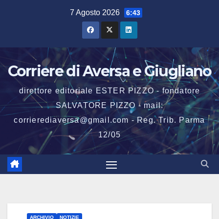
Salta
7 Agosto 2026
6:43
al
contenuto
Corriere di Aversa e Giugliano
direttore editoriale ESTER PIZZO - fondatore
SALVATORE PIZZO - mail:
corrierediaversa@gmail.com - Reg. Trib. Parma
12/05
ARCHIVIO
NOTIZIE