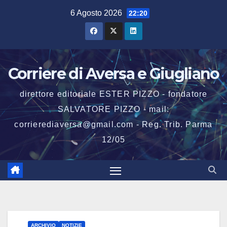
Salta
6 Agosto 2026
22:20
al
contenuto
Corriere di Aversa e Giugliano
direttore editoriale ESTER PIZZO - fondatore
SALVATORE PIZZO - mail:
corrierediaversa@gmail.com - Reg. Trib. Parma
12/05
ARCHIVIO
NOTIZIE