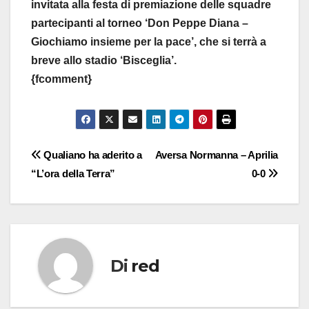
invitata alla festa di premiazione delle squadre
partecipanti al torneo ‘Don Peppe Diana –
Giochiamo insieme per la pace’, che si terrà a
breve allo stadio ‘Bisceglia’.
{fcomment}
Navigazione
Qualiano ha aderito a
Aversa Normanna – Aprilia
“L’ora della Terra”
0-0
articoli
Di
red