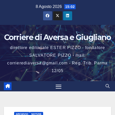
Salta
8 Agosto 2026
15:02
al
contenuto
Corriere di Aversa e Giugliano
direttore editoriale ESTER PIZZO - fondatore
SALVATORE PIZZO - mail:
corrierediaversa@gmail.com - Reg. Trib. Parma
12/05
ARCHIVIO
NOTIZIE