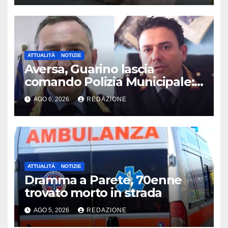
ATTUALITÀ
NOTIZIE
Aversa, Guarino lascia
comando Polizia Municipale:
arriva Nacar
AGO 6, 2026
REDAZIONE
ATTUALITÀ
NOTIZIE
Dramma a Parete, 70enne
trovato morto in strada
AGO 5, 2026
REDAZIONE