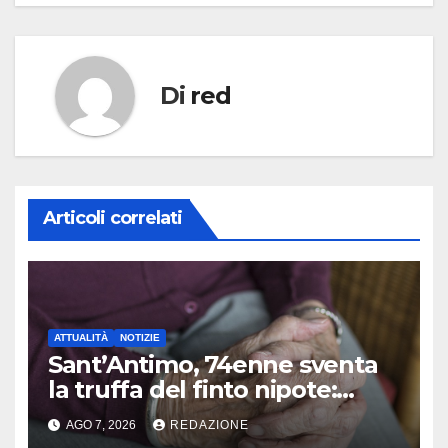
Di
red
Articoli correlati
ATTUALITÀ
NOTIZIE
Sant’Antimo, 74enne sventa
la truffa del finto nipote:
denunciato un 16enne
AGO 7, 2026
REDAZIONE