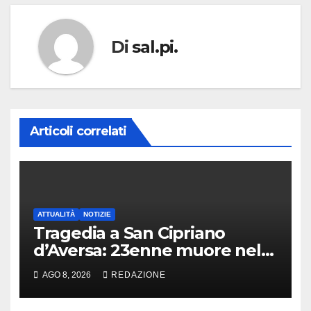
Di
sal.pi.
Articoli correlati
ATTUALITÀ
NOTIZIE
Tragedia a San Cipriano
d’Aversa: 23enne muore nel
panificio
AGO 8, 2026
REDAZIONE