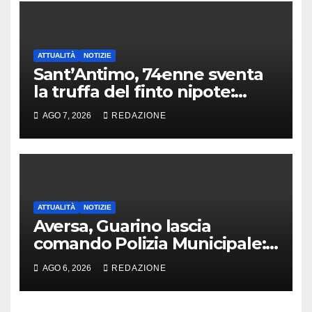
ATTUALITÀ
NOTIZIE
Sant’Antimo, 74enne sventa
la truffa del finto nipote:
denunciato un 16enne
AGO 7, 2026
REDAZIONE
ATTUALITÀ
NOTIZIE
Aversa, Guarino lascia
comando Polizia Municipale:
arriva Nacar
AGO 6, 2026
REDAZIONE