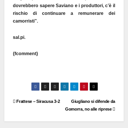
dovrebbero sapere Saviano e i produttori, c’è il
rischio di continuare a remunerare dei
camorristi”.
sal.pi.
{fcomment}
Navigazione
Frattese – Siracusa 3-2
Giugliano si difende da
Gomorra, no alle riprese
articoli