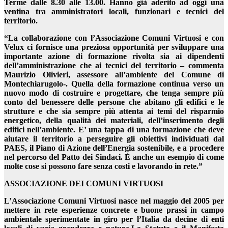
Terme dalle 8.30 alle 13.00. Hanno già aderito ad oggi una
ventina tra amministratori locali, funzionari e tecnici del
territorio.
“La collaborazione con l’Associazione Comuni Virtuosi e con
Velux ci fornisce una preziosa opportunità per sviluppare una
importante azione di formazione rivolta sia ai dipendenti
dell’amministrazione che ai tecnici del territorio – commenta
Maurizio Olivieri, assessore all’ambiente del Comune di
Montechiarugolo-. Quella della formazione continua verso un
nuovo modo di costruire e progettare, che tenga sempre più
conto del benessere delle persone che abitano gli edifici e le
strutture e che sia sempre più attenta ai temi del risparmio
energetico, della qualità dei materiali, dell’inserimento degli
edifici nell’ambiente. E’ una tappa di una formazione che deve
aiutare il territorio a perseguire gli obiettivi individuati dal
PAES, il Piano di Azione dell’Energia sostenibile, e a procedere
nel percorso del Patto dei Sindaci. È anche un esempio di come
molte cose si possono fare senza costi e lavorando in rete.”
ASSOCIAZIONE DEI COMUNI VIRTUOSI
L’Associazione Comuni Virtuosi nasce nel maggio del 2005 per
mettere in rete esperienze concrete e buone prassi in campo
ambientale sperimentate in giro per l’Italia da decine di enti