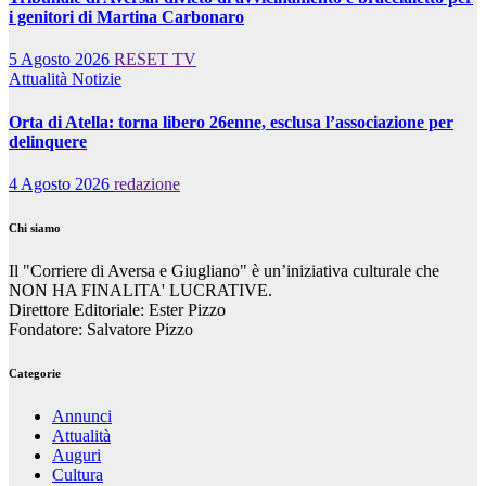
i genitori di Martina Carbonaro
5 Agosto 2026
RESET TV
Attualità
Notizie
Orta di Atella: torna libero 26enne, esclusa l’associazione per
delinquere
4 Agosto 2026
redazione
Chi siamo
Il "Corriere di Aversa e Giugliano" è un’iniziativa culturale che
NON HA FINALITA' LUCRATIVE.
Direttore Editoriale: Ester Pizzo
Fondatore: Salvatore Pizzo
Categorie
Annunci
Attualità
Auguri
Cultura