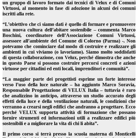
un gruppo di lavoro formato dai tecnici di Velux e di Comuni
Virtuosi, al momento in fase di adozione in alcuni dei comuni
iscritti alla rete.
“L’obiettivo che ci siamo dati è quello di formare e promuovere
una nuova cultura dell’abitare sostenibile – commenta Marco
Boschini, coordinatore dell’Associazione Comuni Virtuosi,
assessore all’ambiente del Comune di Colorno (Parma) -. Non
potevamo che cominciare dal modo di costruire e realizzare gli
ambienti in cui viviamo (o lavoriamo). Siamo molto soddisfatti
di questa collaborazione, con Velux, perché dimostra che anche
in questo Paese si possono costruire percorsi concreti e azioni
virtuose per cittadini ed enti locali, imprenditori e comunità”.
“La maggior parte dei progettisti esprime un forte interesse
verso l’uso della luce naturale – ha aggiunto Marco Soravia,
Responsabile Progettazione di VELUX Italia – tuttavia è raro
che analizzino in anticipo, attraverso un studio accurato degli
effetti della luce e della ventilazione naturali, le condizioni che
verranno a crearsi negli edifici che andranno a progettare. Ecco
perché VELUX supporta attività di formazione che possano
fornire strumenti ed informazioni utili a realizzare edifici più
sostenibili e a migliorare la vita di chi li abita”.
Il primo corso si terrà presso la scuola materna di Monticelli