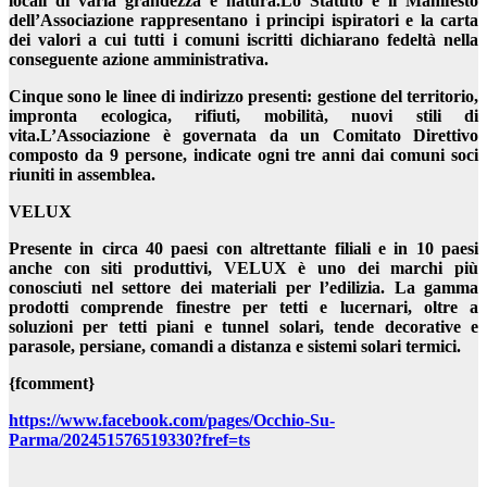
locali di varia grandezza e natura.Lo Statuto e il Manifesto
dell’Associazione rappresentano i principi ispiratori e la carta
dei valori a cui tutti i comuni iscritti dichiarano fedeltà nella
conseguente azione amministrativa.
Cinque sono le linee di indirizzo presenti: gestione del territorio,
impronta ecologica, rifiuti, mobilità, nuovi stili di
vita.L’Associazione è governata da un Comitato Direttivo
composto da 9 persone, indicate ogni tre anni dai comuni soci
riuniti in assemblea.
VELUX
Presente in circa 40 paesi con altrettante filiali e in 10 paesi
anche con siti produttivi, VELUX è uno dei marchi più
conosciuti nel settore dei materiali per l’edilizia. La gamma
prodotti comprende finestre per tetti e lucernari, oltre a
soluzioni per tetti piani e tunnel solari, tende decorative e
parasole, persiane, comandi a distanza e sistemi solari termici.
{fcomment}
https://www.facebook.com/pages/Occhio-Su-
Parma/202451576519330?fref=ts