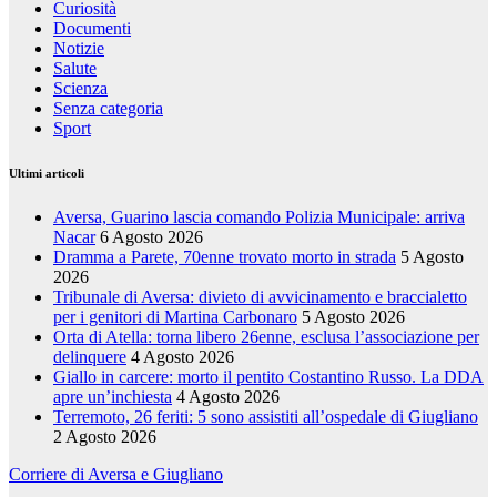
Curiosità
Documenti
Notizie
Salute
Scienza
Senza categoria
Sport
Ultimi articoli
Aversa, Guarino lascia comando Polizia Municipale: arriva
Nacar
6 Agosto 2026
Dramma a Parete, 70enne trovato morto in strada
5 Agosto
2026
Tribunale di Aversa: divieto di avvicinamento e braccialetto
per i genitori di Martina Carbonaro
5 Agosto 2026
Orta di Atella: torna libero 26enne, esclusa l’associazione per
delinquere
4 Agosto 2026
Giallo in carcere: morto il pentito Costantino Russo. La DDA
apre un’inchiesta
4 Agosto 2026
Terremoto, 26 feriti: 5 sono assistiti all’ospedale di Giugliano
2 Agosto 2026
Corriere di Aversa e Giugliano