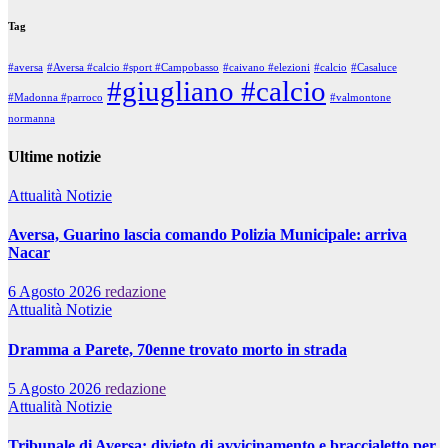
Tag
#aversa
#Aversa #calcio #sport #Campobasso
#caivano #elezioni
#calcio
#Casaluce
#giugliano #calcio
#Madonna #parroco
#valmontone
normanna
Ultime notizie
Attualità
Notizie
Aversa, Guarino lascia comando Polizia Municipale: arriva
Nacar
6 Agosto 2026
redazione
Attualità
Notizie
Dramma a Parete, 70enne trovato morto in strada
5 Agosto 2026
redazione
Attualità
Notizie
Tribunale di Aversa: divieto di avvicinamento e braccialetto per