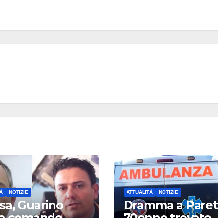
À
NOTIZIE
ATTUALITÀ
NOTIZIE
sa, Guarino
Dramma a Paret
ia comando
70enne trovato