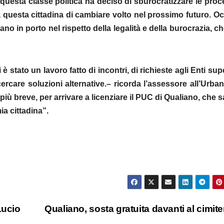
uesta classe politica ha deciso di sburocratizzare le pro
 a questa cittadina di cambiare volto nel prossimo futuro. O
o in porto nel rispetto della legalità e della burocrazia, ch
è stato un lavoro fatto di incontri, di richieste agli Enti supe
rcare soluzioni alternative.– ricorda l’assessore all’Urban
ù breve, per arrivare a licenziare il PUC di Qualiano, che s
a cittadina”.
Lucio
Qualiano, sosta gratuita davanti al cimit