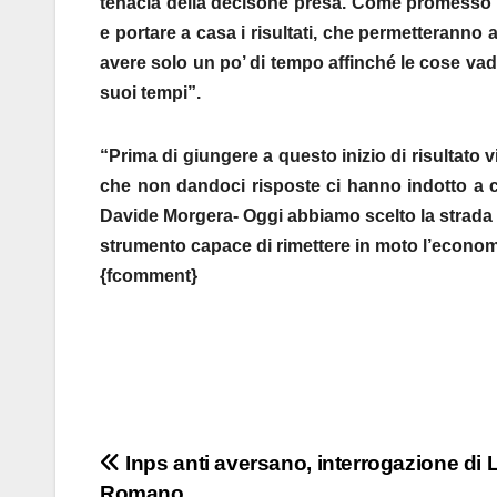
tenacia della decisone presa. Come promesso q
e portare a casa i risultati, che permetteranno
avere solo un po’ di tempo affinché le cose vadan
suoi tempi”.
“Prima di giungere a questo inizio di risultato vi 
che non dandoci risposte ci hanno indotto a ce
Davide Morgera- Oggi abbiamo scelto la strada pi
strumento capace di rimettere in moto l’economi
{fcomment}
Navigazione
Inps anti aversano, interrogazione di 
Romano