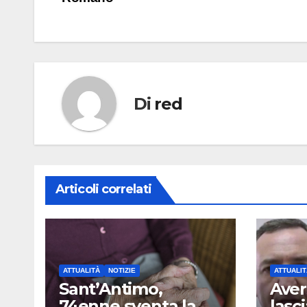
articoli
Di
red
Articoli correlati
ATTUALITÀ
NOTIZIE
ATTUALIT
Sant’Antimo,
Aver
74enne sventa la
lasc