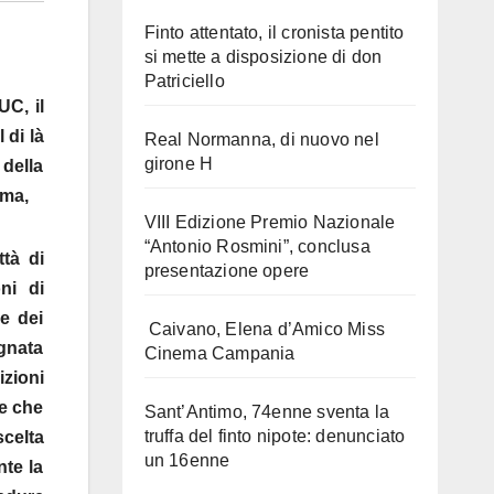
Finto attentato, il cronista pentito
si mette a disposizione di don
Patriciello
UC, il
 di là
Real Normanna, di nuovo nel
girone H
 della
mma,
VIII Edizione Premio Nazionale
“Antonio Rosmini”, conclusa
ttà di
presentazione opere
ni di
e dei
Caivano, Elena d’Amico Miss
egnata
Cinema Campania
izioni
re che
Sant’Antimo, 74enne sventa la
truffa del finto nipote: denunciato
scelta
un 16enne
nte la