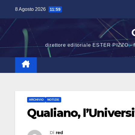
Salta
8 Agosto 2026
11:59
al
contenuto
direttore editoriale ESTER PIZZO -
ARCHIVIO
NOTIZIE
Qualiano, l’Universi
Di
red