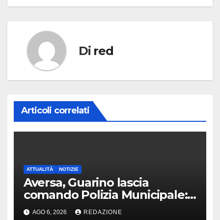
Di
red
Articoli correlati
ATTUALITÀ
NOTIZIE
Aversa, Guarino lascia
comando Polizia Municipale:
arriva Nacar
AGO 6, 2026
REDAZIONE