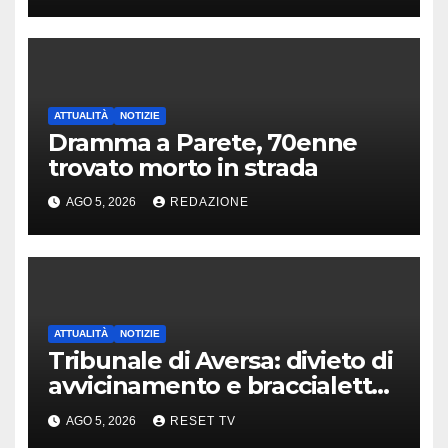
ATTUALITÀ
NOTIZIE
Dramma a Parete, 70enne
trovato morto in strada
AGO 5, 2026
REDAZIONE
ATTUALITÀ
NOTIZIE
Tribunale di Aversa: divieto di
avvicinamento e braccialetto
per i genitori di Martina
AGO 5, 2026
RESET TV
Carbonaro