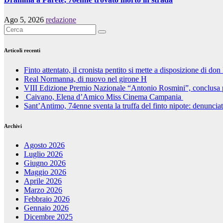
Ago 5, 2026
redazione
Articoli recenti
Finto attentato, il cronista pentito si mette a disposizione di don 
Real Normanna, di nuovo nel girone H
VIII Edizione Premio Nazionale “Antonio Rosmini”, conclusa 
Caivano, Elena d’Amico Miss Cinema Campania
Sant’Antimo, 74enne sventa la truffa del finto nipote: denunci
Archivi
Agosto 2026
Luglio 2026
Giugno 2026
Maggio 2026
Aprile 2026
Marzo 2026
Febbraio 2026
Gennaio 2026
Dicembre 2025