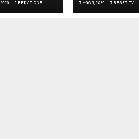
 2026
REDAZIONE
AGO 5, 2026
RESET TV
braccialetto per 
genitori di Marti
Carbonaro