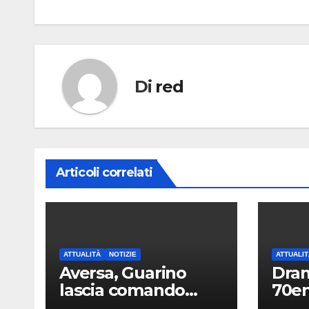
articoli
Di
red
Articoli correlati
ATTUALITÀ
NOTIZIE
ATTUALIT
Aversa, Guarino
Dram
lascia comando
70en
Polizia Municipale:
mort