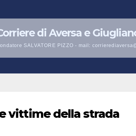
Corriere di Aversa e Giuglian
 fondatore SALVATORE PIZZO - mail: corrierediaversa
e vittime della strada