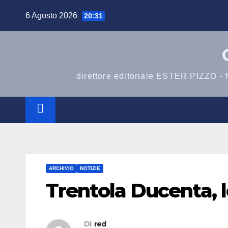
Salta
6 Agosto 2026
20:31
al
contenuto
direttore editoriale ESTER PIZZO -
ARCHIVIO
NOTIZIE
Trentola Ducenta, l
Di
red