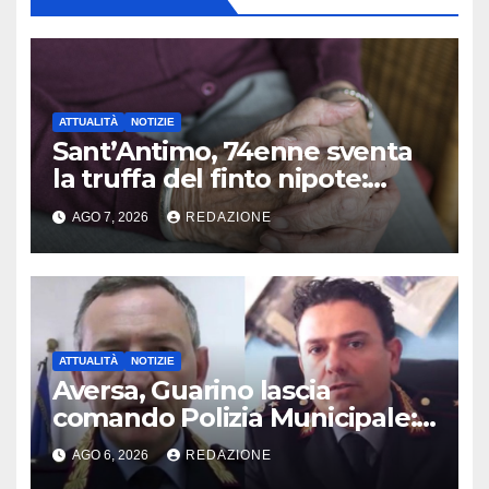
ATTUALITÀ
NOTIZIE
Sant’Antimo, 74enne sventa
la truffa del finto nipote:
denunciato un 16enne
AGO 7, 2026
REDAZIONE
ATTUALITÀ
NOTIZIE
Aversa, Guarino lascia
comando Polizia Municipale:
arriva Nacar
AGO 6, 2026
REDAZIONE